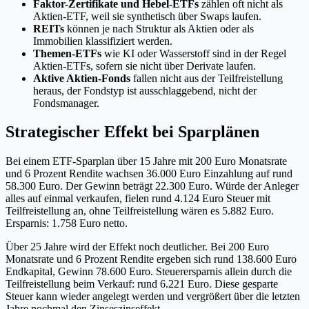
Faktor-Zertifikate und Hebel-ETFs
zählen oft nicht als
Aktien-ETF, weil sie synthetisch über Swaps laufen.
REITs
können je nach Struktur als Aktien oder als
Immobilien klassifiziert werden.
Themen-ETFs
wie KI oder Wasserstoff sind in der Regel
Aktien-ETFs, sofern sie nicht über Derivate laufen.
Aktive Aktien-Fonds
fallen nicht aus der Teilfreistellung
heraus, der Fondstyp ist ausschlaggebend, nicht der
Fondsmanager.
Strategischer Effekt bei Sparplänen
Bei einem ETF-Sparplan über 15 Jahre mit 200 Euro Monatsrate
und 6 Prozent Rendite wachsen 36.000 Euro Einzahlung auf rund
58.300 Euro. Der Gewinn beträgt 22.300 Euro. Würde der Anleger
alles auf einmal verkaufen, fielen rund 4.124 Euro Steuer mit
Teilfreistellung an, ohne Teilfreistellung wären es 5.882 Euro.
Ersparnis: 1.758 Euro netto.
Über 25 Jahre wird der Effekt noch deutlicher. Bei 200 Euro
Monatsrate und 6 Prozent Rendite ergeben sich rund 138.600 Euro
Endkapital, Gewinn 78.600 Euro. Steuerersparnis allein durch die
Teilfreistellung beim Verkauf: rund 6.221 Euro. Diese gesparte
Steuer kann wieder angelegt werden und vergrößert über die letzten
Jahre nochmal den Zinseszinseffekt.