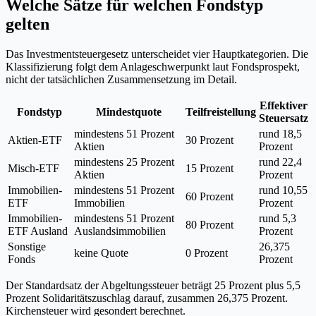
Welche Sätze für welchen Fondstyp
gelten
Das Investmentsteuergesetz unterscheidet vier Hauptkategorien. Die
Klassifizierung folgt dem Anlageschwerpunkt laut Fondsprospekt,
nicht der tatsächlichen Zusammensetzung im Detail.
Effektiver
Fondstyp
Mindestquote
Teilfreistellung
Steuersatz
mindestens 51 Prozent
rund 18,5
Aktien-ETF
30 Prozent
Aktien
Prozent
mindestens 25 Prozent
rund 22,4
Misch-ETF
15 Prozent
Aktien
Prozent
Immobilien-
mindestens 51 Prozent
rund 10,55
60 Prozent
ETF
Immobilien
Prozent
Immobilien-
mindestens 51 Prozent
rund 5,3
80 Prozent
ETF Ausland
Auslandsimmobilien
Prozent
Sonstige
26,375
keine Quote
0 Prozent
Fonds
Prozent
Der Standardsatz der Abgeltungssteuer beträgt 25 Prozent plus 5,5
Prozent Solidaritätszuschlag darauf, zusammen 26,375 Prozent.
Kirchensteuer wird gesondert berechnet.